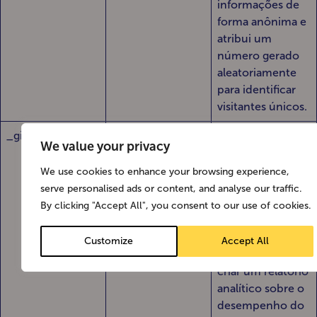
informações de
forma anônima e
atribui um
número gerado
aleatoriamente
para identificar
visitantes únicos.
_gid
1 dia
O Google
We value your privacy
Analytics define
esse cookie para
We use cookies to enhance your browsing experience,
armazenar
serve personalised ads or content, and analyse our traffic.
informações
By clicking "Accept All", you consent to our use of cookies.
sobre como os
visitantes usam
Customize
Accept All
um site, além de
criar um relatório
analítico sobre o
desempenho do