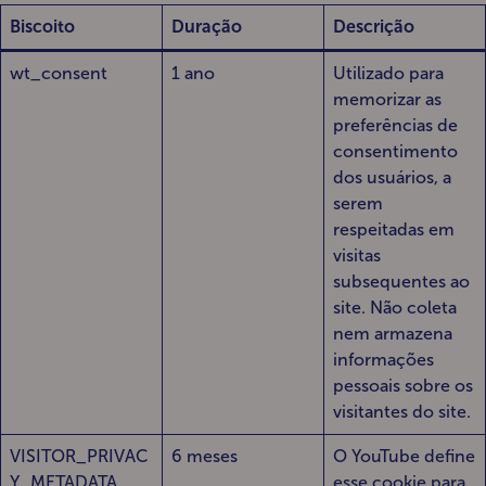
Biscoito
Duração
Descrição
wt_consent
1 ano
Utilizado para
memorizar as
preferências de
consentimento
dos usuários, a
serem
respeitadas em
visitas
subsequentes ao
site. Não coleta
nem armazena
informações
pessoais sobre os
visitantes do site.
VISITOR_PRIVAC
6 meses
O YouTube define
Y_METADATA
esse cookie para