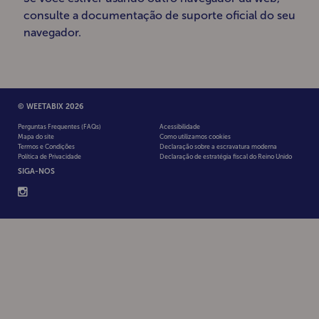
consulte a documentação de suporte oficial do seu
navegador.
© WEETABIX 2026
Perguntas Frequentes (FAQs)
Acessibilidade
Mapa do site
Como utilizamos cookies
Termos e Condições
Declaração sobre a escravatura moderna
Política de Privacidade
Declaração de estratégia fiscal do Reino Unido
SIGA-NOS