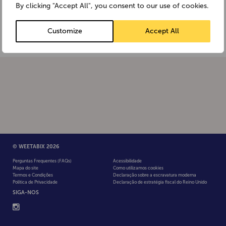
By clicking "Accept All", you consent to our use of cookies.
Customize
Accept All
© WEETABIX 2026
Perguntas Frequentes (FAQs)
Acessibilidade
Mapa do site
Como utilizamos cookies
Termos e Condições
Declaração sobre a escravatura moderna
Política de Privacidade
Declaração de estratégia fiscal do Reino Unido
SIGA-NOS